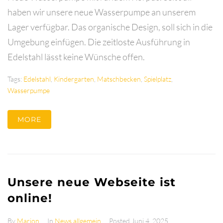
haben wir unsere neue Wasserpumpe an unserem
Lager verfügbar. Das organische Design, soll sich in die
Umgebung einfügen. Die zeitloste Ausführung in
Edelstahl lässt keine Wünsche offen.
Tags:
Edelstahl
,
Kindergarten
,
Matschbecken
,
Spielplatz
,
Wasserpumpe
MORE
Unsere neue Webseite ist
online!
By
Marion
In
News allgemein
Posted
Juni 4, 2025