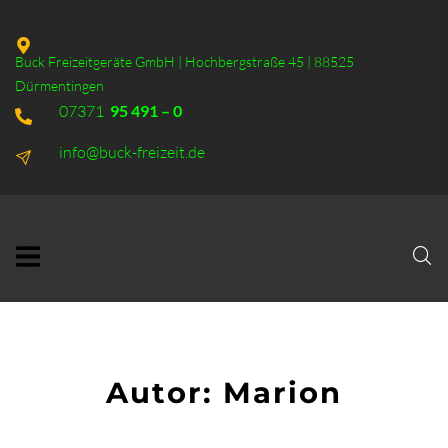
Buck Freizeitgeräte GmbH | Hochbergstraße 45 | 88525
Dürmentingen
07371
95 491 – 0
info@buck-freizeit.de
Autor:
Marion