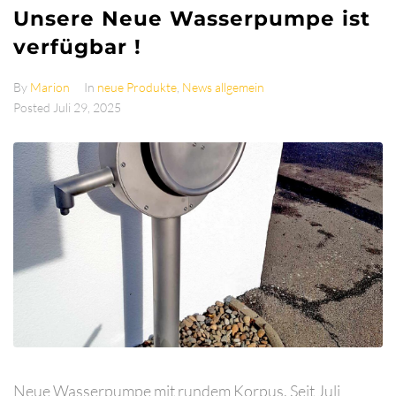
Unsere Neue Wasserpumpe ist
verfügbar !
By
Marion
In
neue Produkte
,
News allgemein
Posted
Juli 29, 2025
Neue Wasserpumpe mit rundem Korpus. Seit Juli